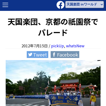
天国楽団、京都の祇園祭で
パレード
2012年7月15日
/
pickUp
,
whatsNew
Tweet
Facebook