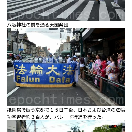
八坂神社の前を通る天国楽団
祇園祭で賑う京都で１５日午後、日本および台湾の法輪
功学習者約３百人が、パレード行進を行った。